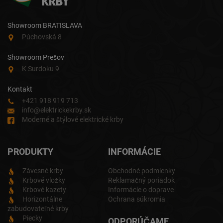
Showroom BRATISLAVA
Púchovská 8
Showroom Prešov
K Surdoku 9
Kontakt
+421 918 919 713
info@elektrickekrby.sk
Moderné a štýlové elektrické krby
PRODUKTY
INFORMÁCIE
Závesné krby
Obchodné podmienky
Krbové vložky
Reklamačný poriadok
Krbové kazety
Informácie o doprave
Horizontálne
Ochrana súkromia
zabudovateľné krby
Piecky
ODPORÚČAME