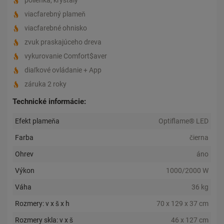
viacfarebný plameň
viacfarebné ohnisko
zvuk praskajúceho dreva
vykurovanie Comfort$aver
diaľkové ovládanie + App
záruka 2 roky
Technické informácie:
Efekt plameňa
Optiflame® LED
Farba
čierna
Ohrev
áno
Výkon
1000/2000 W
Váha
36 kg
Rozmery: v x š x h
70 x 129 x 37 cm
Rozmery skla: v x š
46 x 127 cm