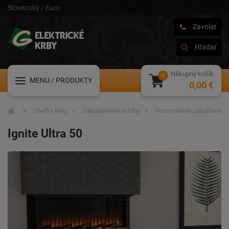
Slovenský / Euro
Zavolať
Hľadať
Nákupný košík
MENU
/ PRODUKTY
0,00 €
Všetky krby
Zabudovateľné krby
Horizontálne zabudovateľ
Ignite Ultra 50