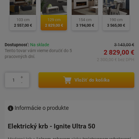
103 cm
129 cm
154 cm
190 cm
2 557,00 €
2 829,00 €
3 194,00 €
3 565,00 €
Dostupnosť:
Na sklade
3 143,00 €
Tento tovar vám vieme doručiť do 5
2 829,00 €
pracovných dní.
2 300,00 € bez DPH
Vložiť do košíka
Informácie o produkte
Elektrický krb - Ignite Ultra 50
Moderný krb v
čelnom, rohovom
alebo
trojstrannom vyhotovení