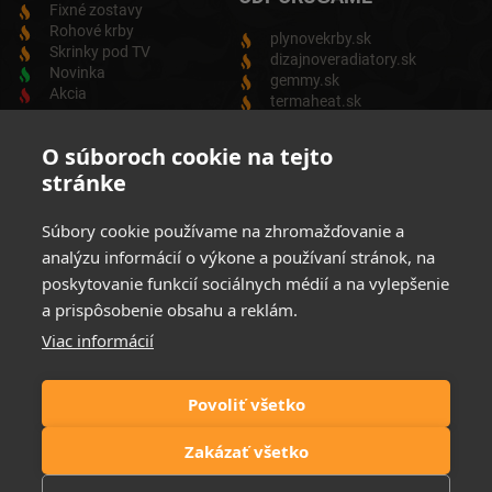
Fixné zostavy
Rohové krby
plynovekrby.sk
Skrinky pod TV
dizajnoveradiatory.sk
Novinka
gemmy.sk
Akcia
termaheat.sk
ODBER NEWSLETTRA
O súboroch cookie na tejto
stránke
Zadajte svoju e-mailovú adresu a budete vždy informovaný o
aktuálnych akciách, novinkách a zľavách z našej ponuky
Súbory cookie používame na zhromažďovanie a
Elektrických produktov.
analýzu informácií o výkone a používaní stránok, na
poskytovanie funkcií sociálnych médií a na vylepšenie
a prispôsobenie obsahu a reklám.
Viac informácií
Súhlasim so spracovaním osobných údajov
Zásady ochrany
osobných údajov
Povoliť všetko
Možnosti platby:
Zakázať všetko