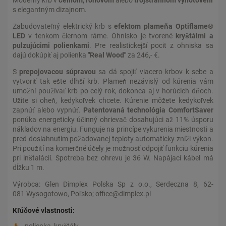
s elegantným dizajnom.
Zabudovateľný elektrický krb s
efektom plameňa Optiflame®
LED
v tenkom čiernom ráme. Ohnisko je tvorené
kryštálmi a
pulzujúcimi polienkami
. Pre realistickejší pocit z ohniska sa
dajú dokúpiť aj polienka
"Real Wood"
za 246,- €.
S
prepojovacou súpravou
sa dá spojiť viacero krbov k sebe a
vytvoriť tak ešte dlhší krb. Plameň nezávislý od kúrenia vám
umožní používať krb po celý rok, dokonca aj v horúcich dňoch.
Užite si oheň, kedykoľvek chcete. Kúrenie môžete kedykoľvek
zapnúť alebo vypnúť.
Patentovaná technológia ComfortSaver
ponúka energeticky účinný ohrievač dosahujúci až 11% úsporu
nákladov na energiu. Funguje na princípe vykurenia miestnosti a
pred dosiahnutím požadovanej teploty automaticky zníži výkon.
Pri použití na komerčné účely je možnosť odpojiť funkciu kúrenia
pri inštalácií. Spotreba bez ohrevu je 36 W. Napájací kábel má
dĺžku 1 m.
Výrobca: Glen Dimplex Polska Sp z o.o., Serdeczna 8, 62-
081 Wysogotowo, Poľsko; office@dimplex.pl
Kľúčové vlastnosti:
polienka, kryštály