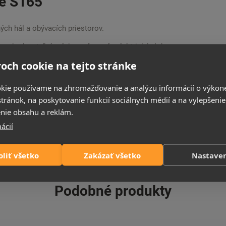
de S165
ých hál a obývacích priestorov.
e zabudovateľný alebo
závesný
elektrický krb s
 znamená nízku spotrebu. Dodáva sa s
polienkami
,
och cookie na tejto stránke
pozícií všetky tieto možnosti a možete ich striedať.
používať po celý rok, dokonca aj v horúcich dňoch.
kie používame na zhromažďovanie a analýzu informácií o výkon
cete. Jeho veľkou výhodou je hĺbka len 13
stránok, na poskytovanie funkcií sociálnych médií a na vylepšenie
ch je
diaľkové ovládanie
.
nie obsahu a reklám.
7 Łężyce; contact@aflamo.com
ácií
oliť všetko
Zakázať všetko
Nastave
Podobné produkty