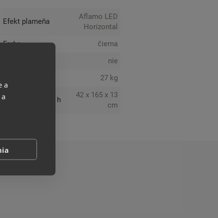
Aflamo LED
Efekt plameňa
Horizontal
Farba
čierna
Ohrev
nie
Váha
27 kg
e a
42 x 165 x 13
 a
Rozmery: v x š x h
cm
nia