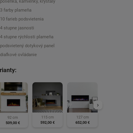
polienka, kamienky, kryštály
3 farby plameňa
10 farieb podsvietenia
4 stupne jasnosti
4 stupne rýchlosti plameňa
podsvietený dotykový panel
diaľkové ovládanie
rianty:
153 cm
745,00 €
115 cm
127 cm
92 cm
592,00 €
652,00 €
509,00 €