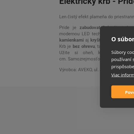
Elektrický krb - Pri
Len čistý efekt plameňa do priestrann
Pride je
zabudovateľný
, čiastočn
modernou LED technológiou, ktorá
O súbor
kamienkami
aj
kryštálmi
. Máte k dis
Krb je
bez ohrevu
, takže ho možete 
Súbory coo
Užite si oheň, kedykoľvek ch
používaní 
cm. Samozrejmosťou pri týchto typo
prispôsobe
Výrobca: AVEKO, ul. Dębowa 2 84-20
Viac inform
Pov