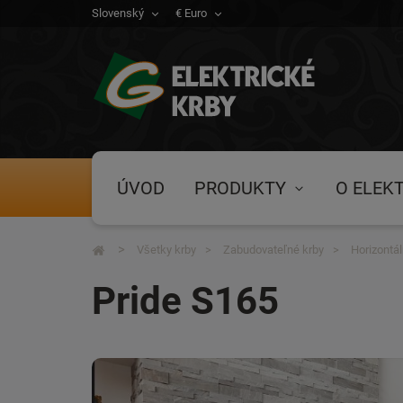
Slovenský
€ Euro
ÚVOD
PRODUKTY
O ELEK
Všetky krby
Zabudovateľné krby
Horizontá
Pride S165