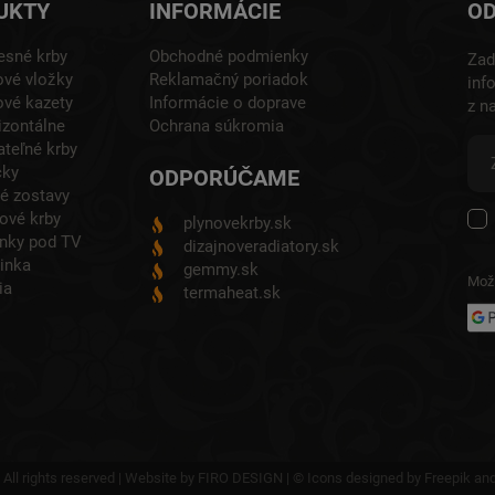
UKTY
INFORMÁCIE
OD
esné krby
Obchodné podmienky
Zad
vé vložky
Reklamačný poriadok
inf
vé kazety
Informácie o doprave
z n
zontálne
Ochrana súkromia
teľné krby
cky
ODPORÚČAME
é zostavy
ové krby
plynovekrby.sk
nky pod TV
dizajnoveradiatory.sk
inka
gemmy.sk
Možn
ia
termaheat.sk
 All rights reserved | Website by
FIRO DESIGN
| © Icons designed by
Freepik
and