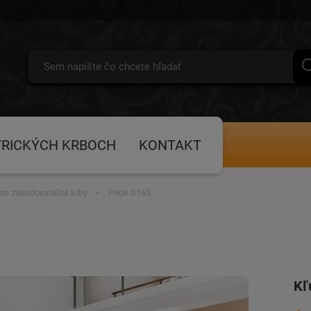
TRICKÝCH KRBOCH
KONTAKT
lne zabudovateľné krby
Pride S165
Kľ