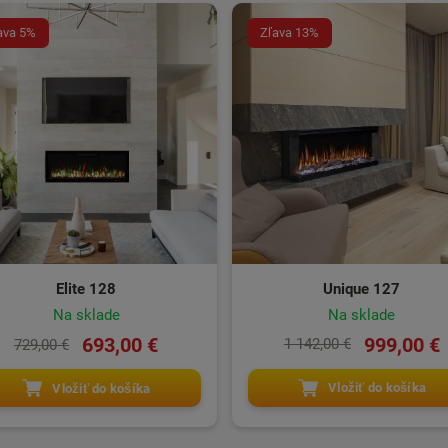
ava 5%
Zľava 13%
Unique 127
Elite 128
Na sklade
Na sklade
999,00 €
693,00 €
1 142,00 €
729,00 €
Vložiť do košíka
Vložiť do košíka