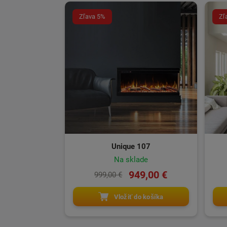
Zľava 5%
Zľ
Unique 107
Na sklade
949,00 €
999,00 €
Vložiť do košíka