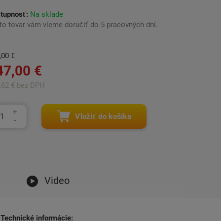
tupnosť:
Na sklade
to tovar vám vieme doručiť do 5 pracovných dní.
,00 €
47,00 €
,62 € bez DPH
Vložiť do košíka
Video
Technické informácie: