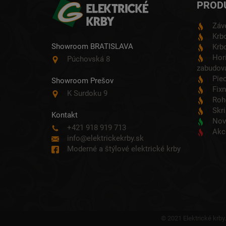
PROD
Záv
Krbo
Showroom BRATISLAVA
Krbo
Hori
Púchovská 8
zabudova
Pie
Showroom Prešov
Fixn
K Surdoku 9
Roh
Skri
Kontakt
Nov
+421 918 919 713
Akc
info@elektrickekrby.sk
Moderné a štýlové elektrické krby
© 2021 Elektrické krby.