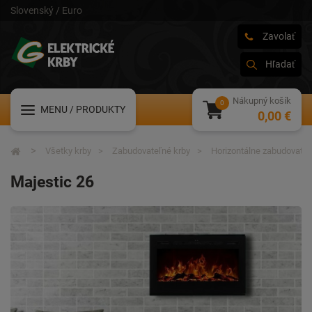
Slovenský / Euro
Zavolať
Hľadať
Nákupný košík
MENU
/ PRODUKTY
0,00 €
Všetky krby
Zabudovateľné krby
Horizontálne zabudovateľ
Majestic 26