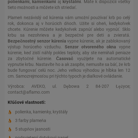
polienkami, kamienkami
aj
kryštálmi
. Máte k dispozícií všetky
tieto možnosti a môžete ich striedať.
Plameň nezávislý od kúrenia vám umožní používať krb po celý
rok, dokonca aj v horúcich dňoch. Užite si oheň, kedykoľvek
chcete. Kúrenie môžete kedykoľvek zapnúť alebo vypnúť. Sklo
krbu sa nezohrieva a je bezpečné pre deti a zvieratá.
Bezpečnostný senzor kúrenia
vypne kúrenie, ak je zablokovaný
výstup horúceho vzduchu.
Senzor otvoreného okna
vypne
kúrenie, keď zistí náhly pokles teploty, aby ste nemíňali peniaze
za zbytočné kúrenie.
Časovač
využijete na automatické
vypnutie krbu. Nastavíte ho a ak zaspíte, nemusíte sa báť, že krb
bude fungovať celú noc. Jeho veľkou výhodou je hĺbka len 12
cm. Samozrejmosťou pri týchto typoch je diaľkové ovládanie.
Výrobca: AVEKO, ul. Dębowa 2 84-207 Łężyce;
contact@aflamo.com
Kľúčové vlastnosti:
polienka, kamienky, kryštály
3 farby plameňa
5 stupňov jasnosti
podsvietený dotykový panel