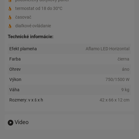
termostat od 18 do 30°C
časovač
diaľkové ovládanie
Technické informácie:
Efekt plameňa
Aflamo LED Horizontal
Farba
čierna
Ohrev
áno
Výkon
750/1500 W
Váha
9 kg
Rozmery: v x š x h
42 x 66 x 12 cm
Video