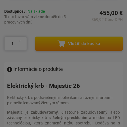
Dostupnosť:
Na sklade
455,00 €
Tento tovar vám vieme doručiť do 5
369,92 € bez DPH
pracovných dní.
Vložiť do košíka
Informácie o produkte
Elektrický krb - Majestic 26
Elektrický krb s podsvietenými polienkami a rôznymi farbami
plameňa lemovaný čiernym rámom.
Majestic
je
zabudovateľný
, čiastočne zabudovateľný alebo
závesný
elektrický krb s
čelným presklením
a modernou LED
technológiou, ktorá znamená nízku spotrebu. Dodáva sa s