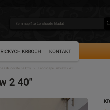
TRICKÝCH KRBOCH
KONTAKT
lne zabudovateľné krby
Landscape Fullview 2 40"
w 2 40"
Kľ