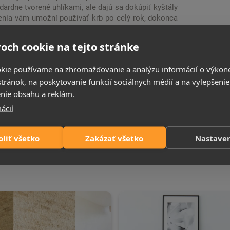
dardne tvorené uhlíkami, ale dajú sa dokúpiť kyštály
renia vám umožní používať krb po celý rok, dokonca
ň, kedykoľvek chcete. Kúrenie môžete kedykoľvek
ovaný aj pod TV. Je v piatich rôznych dĺžkach (40",
och cookie na tejto stránke
 sú súčasťou balenia.
kie používame na zhromažďovanie a analýzu informácií o výkon
 Energigatan 4, 434 37 Kungsbacka, Sweden;
stránok, na poskytovanie funkcií sociálnych médií a na vylepšenie
nie obsahu a reklám.
ácií
oliť všetko
Zakázať všetko
Nastave
Podobné produkty