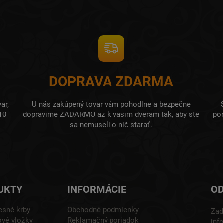
DOPRAVA ZDARMA
ar,
U nás zakúpený tovar vám pohodlne a bezpečne
10
dopravíme ZADARMO až k vaším dverám tak, aby ste
po
sa nemuseli o nič starať.
UKTY
INFORMÁCIE
OD
esné krby
Obchodné podmienky
Zad
vé vložky
Reklamačný poriadok
inf