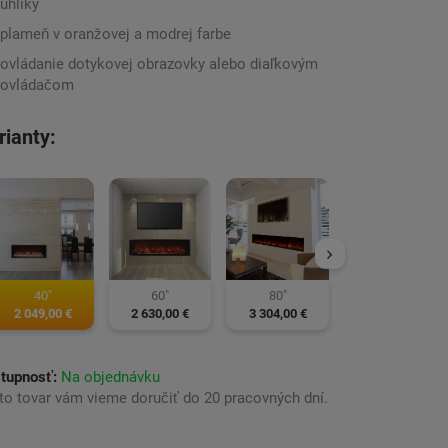
uhlíky
plameň v oranžovej a modrej farbe
ovládanie dotykovej obrazovky alebo diaľkovým
ovládačom
rianty:
100"
4 099,00 €
40"
60"
80"
2 049,00 €
2 630,00 €
3 304,00 €
tupnosť:
Na objednávku
to tovar vám vieme doručiť do 20 pracovných dní.