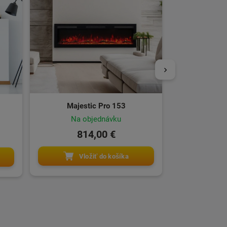
1 1
Vl
Majestic Pro 153
Na objednávku
814,00 €
Vložiť do košíka