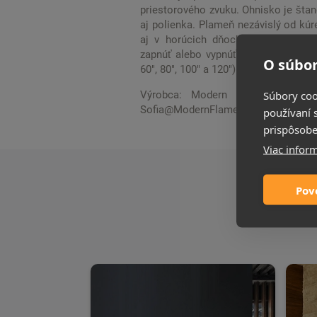
priestorového zvuku. Ohnisko je štan
aj polienka. Plameň nezávislý od kú
aj v horúcich dňoch. Užite si ohe
zapnúť alebo vypnúť. Môže byť inštal
O súbor
60", 80", 100" a 120"). RGB svetlá nie
Súbory coo
Výrobca: Modern Flames Europe,
Sofia@ModernFlames.com
používaní 
prispôsobe
Viac inform
Pov