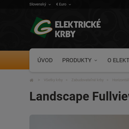
Slovenský
€ Euro
ÚVOD
PRODUKTY
O ELEK
Všetky krby
Zabudovateľné krby
Horizontá
Landscape Fullvie