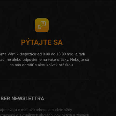
PÝTAJTE SA
Sme Vám k dispozícií od 8.00 do 18.00 hod. a radi
radíme alebo odpovieme na vaše otázky. Nebojte sa
na nás obrátiť s akoukoľvek otázkou.
BER NEWSLETTRA
ajte svoju e-mailovú adresu a budete vždy
ormovaný o aktuálnych akciách, novinkách a zľavách