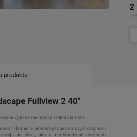
2
1 6
o produkte
ndscape Fullview 2 40"
rásne vynikne realistický vzhľad plameňa.
Modern Flames a jedinečným bezrámovým dizajnom
 okraja po okraj, ako aj neobmedzené možnosti