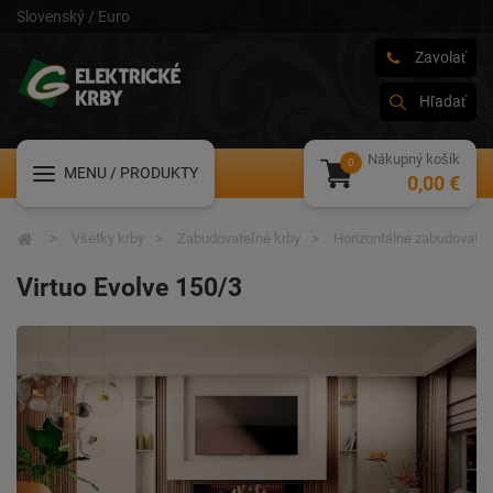
Slovenský / Euro
Zavolať
Hľadať
Nákupný košík
MENU
/ PRODUKTY
0,00 €
Všetky krby
Zabudovateľné krby
Horizontálne zabudovateľ
Virtuo Evolve 150/3