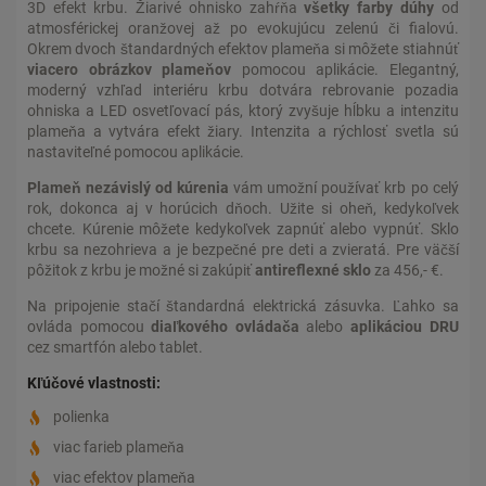
3D efekt krbu. Žiarivé ohnisko zahŕňa
všetky farby dúhy
od
atmosférickej oranžovej až po evokujúcu zelenú či fialovú.
Okrem dvoch štandardných efektov plameňa si môžete stiahnúť
viacero obrázkov plameňov
pomocou aplikácie. Elegantný,
moderný vzhľad interiéru krbu dotvára rebrovanie pozadia
ohniska a LED osvetľovací pás, ktorý zvyšuje hĺbku a intenzitu
plameňa a vytvára efekt žiary. Intenzita a rýchlosť svetla sú
nastaviteľné pomocou aplikácie.
Plameň nezávislý od kúrenia
vám umožní používať krb po celý
rok, dokonca aj v horúcich dňoch. Užite si oheň, kedykoľvek
chcete. Kúrenie môžete kedykoľvek zapnúť alebo vypnúť. Sklo
krbu sa nezohrieva a je bezpečné pre deti a zvieratá. Pre väčší
pôžitok z krbu je možné si zakúpiť
antireflexné sklo
za 456,- €.
Na pripojenie stačí štandardná elektrická zásuvka. Ľahko sa
ovláda pomocou
diaľkového ovládača
alebo
aplikáciou DRU
cez smartfón alebo tablet.
Kľúčové vlastnosti:
polienka
viac farieb plameňa
viac efektov plameňa