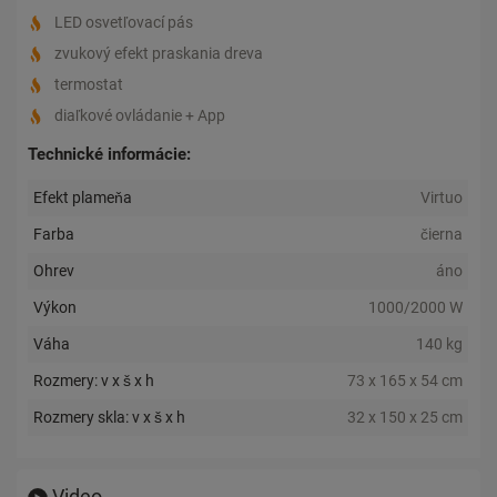
LED osvetľovací pás
zvukový efekt praskania dreva
termostat
diaľkové ovládanie + App
Technické informácie:
Efekt plameňa
Virtuo
Farba
čierna
Ohrev
áno
Výkon
1000/2000 W
Váha
140 kg
Rozmery: v x š x h
73 x 165 x 54 cm
Rozmery skla: v x š x h
32 x 150 x 25 cm
Video