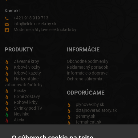
Kontakt
+421 918 919 713
info@elektrickekrby.sk
Moderné a štýlové elektrické krby
PRODUKTY
INFORMÁCIE
Závesné krby
Obchodné podmienky
Krbové vložky
Reklamačný poriadok
Krbové kazety
Informácie o doprave
Horizontálne
Ochrana súkromia
zabudovateľné krby
Piecky
ODPORÚČAME
Fixné zostavy
Rohové krby
plynovekrby.sk
Skrinky pod TV
dizajnoveradiatory.sk
Novinka
gemmy.sk
Akcia
termaheat.sk
ODBER NEWSLETTRA
O súboroch cookie na tejto