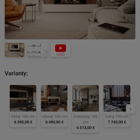
Varianty:
ro
čelný 100 cm
rohový 100 cm
3-stranný 100
čelný 130 cm
6 390,00 €
6 490,00 €
cm
7 743,00 €
6 513,00 €