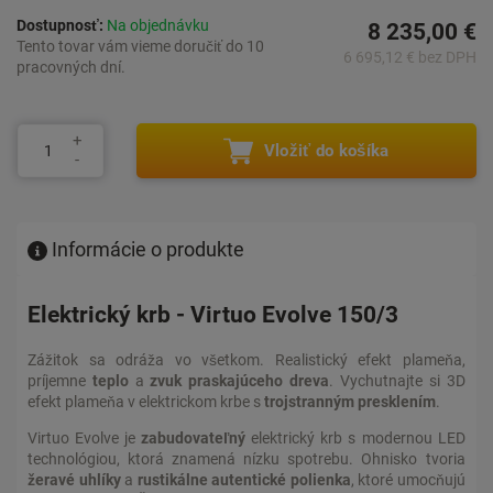
Dostupnosť:
Na objednávku
8 235,00 €
Tento tovar vám vieme doručiť do 10
6 695,12 € bez DPH
pracovných dní.
Vložiť do košíka
Informácie o produkte
Elektrický krb - Virtuo Evolve 150/3
Zážitok sa odráža vo všetkom. Realistický efekt plameňa,
príjemne
teplo
a
zvuk
praskajúceho dreva
. Vychutnajte si 3D
efekt plameňa v elektrickom krbe s
trojstranným presklením
.
Virtuo Evolve je
zabudovateľný
elektrický krb s modernou LED
technológiou, ktorá znamená nízku spotrebu. Ohnisko tvoria
žeravé uhlíky
a
rustikálne autentické polienka
, ktoré umocňujú