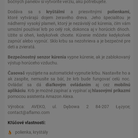
bočných panelov si vytvoríte verziu, akú potrebujete.
Dodáva sa s
kryštálmi
a priesvitnými
polienkami,
ktoré vytvárajú dojem žeravého dreva. Jeho špecialitou je
nádherný vysoký plameň, ktorý je nezávislý od kúrenia, čím vám
umožní používať krb po celý rok, dokonca aj v horúcich dňoch.
Užite si oheň, kedykoľvek chcete. Kúrenie môžete kedykoľvek
zapnúť alebo vypnúť. Sklo krbu sa nezohrieva a je bezpečné pre
deti a zvieratá.
Bezpečnostný senzor kúrenia
vypne kúrenie, ak je zablokovaný
výstup horúceho vzduchu.
Časovač
využijete na automatické vypnutie krbu. Nastavíte ho a
ak zaspíte, nemusíte sa báť, že krb bude fungovať celú noc.
Ovládať sa dá
diaľkovým ovládaním
aj cez
mobilnú
aplikáciu
. Krb je možné zapínať a vypínať aj
hlasovými príkazmi
pomocou asistenta Amazon Alexa.
Výrobca: AVEKO, ul. Dębowa 2 84-207 Łężyce;
contact@aflamo.com
Kľúčové vlastnosti:
polienka, kryštály