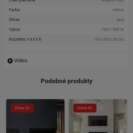
Farba
čierna
Ohrev
áno
Výkon
750/1500 W
Rozmery: v x š x h
65 x 83 x 36 cm
Video
Podobné produkty
Zľava 5%
Zľava 5%