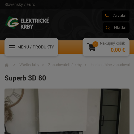
Slovenský / Euro
Zavolať
Hľadať
Nákupný košík
MENU
/ PRODUKTY
0,00 €
Všetky krby
Zabudovateľné krby
Horizontálne zabudovateľ
Superb 3D 80