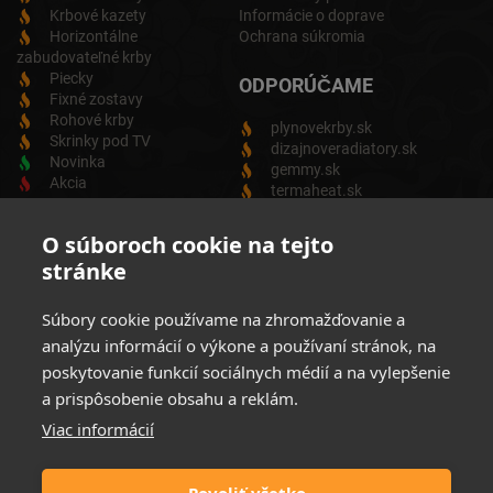
Krbové kazety
Informácie o doprave
Horizontálne
Ochrana súkromia
zabudovateľné krby
Piecky
ODPORÚČAME
Fixné zostavy
Rohové krby
plynovekrby.sk
Skrinky pod TV
dizajnoveradiatory.sk
Novinka
gemmy.sk
Akcia
termaheat.sk
ODBER NEWSLETTRA
O súboroch cookie na tejto
stránke
Zadajte svoju e-mailovú adresu a budete vždy informovaný o
aktuálnych akciách, novinkách a zľavách z našej ponuky
Súbory cookie používame na zhromažďovanie a
Elektrických produktov.
analýzu informácií o výkone a používaní stránok, na
poskytovanie funkcií sociálnych médií a na vylepšenie
a prispôsobenie obsahu a reklám.
Viac informácií
Súhlasim so spracovaním osobných údajov
Zásady ochrany
osobných údajov
Povoliť všetko
Možnosti platby: