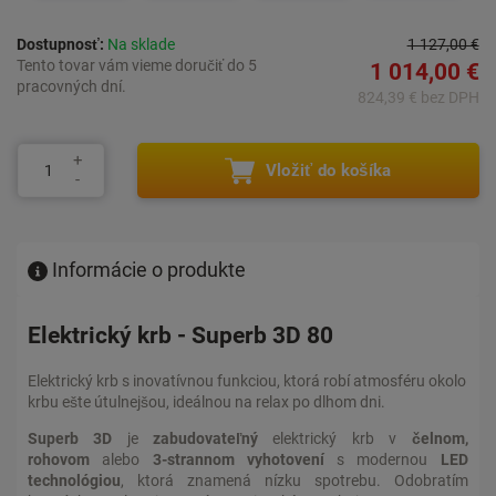
Dostupnosť:
Na sklade
1 127,00 €
Tento tovar vám vieme doručiť do 5
1 014,00 €
pracovných dní.
824,39 € bez DPH
Vložiť do košíka
Informácie o produkte
Elektrický krb - Superb 3D 80
Elektrický krb s inovatívnou funkciou, ktorá robí atmosféru okolo
krbu ešte útulnejšou, ideálnou na relax po dlhom dni.
Superb 3D
je
zabudovateľný
elektrický krb v
čelnom,
rohovom
alebo
3-strannom vyhotovení
s modernou
LED
technológiou
, ktorá znamená nízku spotrebu. Odobratím