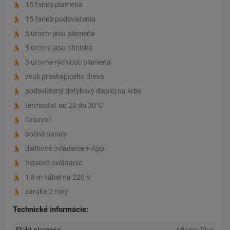
15 farieb plameňa
15 farieb podsvietenia
5 úrovni jasu plameňa
5 úrovni jasu ohniska
3 úrovne rýchlosti plameňa
zvuk praskajúceho dreva
podsvietený dotykový displej na krbe
termostat od 20 do 30°C
časovač
bočné panely
diaľkové ovládanie + App
hlasové ovládanie
1,8 m kábel na 220 V
záruka 2 roky
Technické informácie:
Efekt plameňa
Aflamo Plus