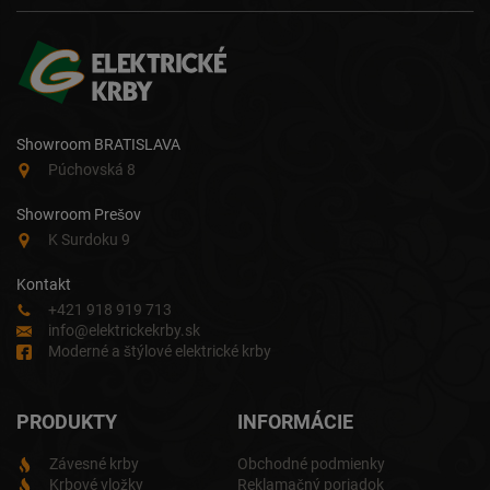
Showroom BRATISLAVA
Púchovská 8
Showroom Prešov
K Surdoku 9
Kontakt
+421 918 919 713
info@elektrickekrby.sk
Moderné a štýlové elektrické krby
PRODUKTY
INFORMÁCIE
Závesné krby
Obchodné podmienky
Krbové vložky
Reklamačný poriadok