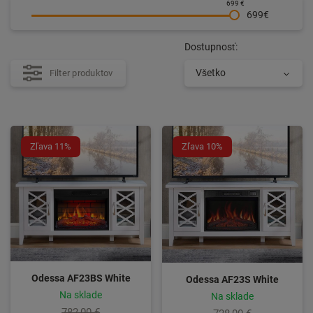
699 €
699€
Dostupnosť:
Všetko
Filter produktov
Zľava 11%
Zľava 10%
Odessa AF23BS White
Odessa AF23S White
Na sklade
Na sklade
782,00 €