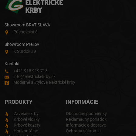
Showroom BRATISLAVA
Púchovská 8
Showroom Prešov
K Surdoku 9
Kontakt
+421 918 919 713
info@elektrickekrby.sk
Moderné a štýlové elektrické krby
PRODUKTY
INFORMÁCIE
Závesné krby
Obchodné podmienky
Krbové vložky
Reklamačný poriadok
Krbové kazety
Informácie o doprave
Horizontálne
Ochrana súkromia