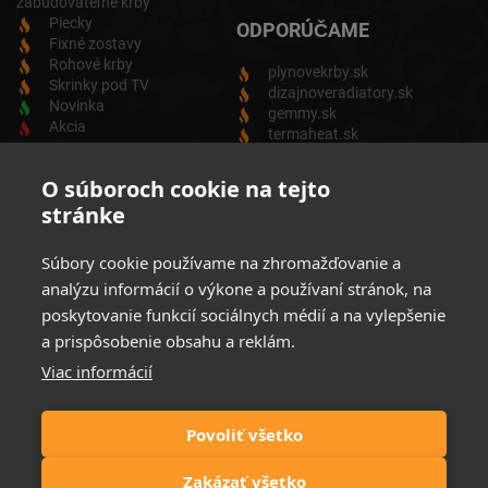
zabudovateľné krby
Piecky
ODPORÚČAME
Fixné zostavy
Rohové krby
plynovekrby.sk
Skrinky pod TV
dizajnoveradiatory.sk
Novinka
gemmy.sk
Akcia
termaheat.sk
ODBER NEWSLETTRA
O súboroch cookie na tejto
stránke
Zadajte svoju e-mailovú adresu a budete vždy informovaný o
aktuálnych akciách, novinkách a zľavách z našej ponuky
Súbory cookie používame na zhromažďovanie a
Elektrických produktov.
analýzu informácií o výkone a používaní stránok, na
poskytovanie funkcií sociálnych médií a na vylepšenie
a prispôsobenie obsahu a reklám.
Viac informácií
Súhlasim so spracovaním osobných údajov
Zásady ochrany
osobných údajov
Povoliť všetko
Možnosti platby:
Zakázať všetko