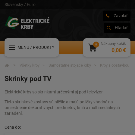
Slovenský / Euro
Zavolať
Hľadať
Nákupný košík
MENU
/ PRODUKTY
0,00 €
Všetky krby
Samostatne stojace krby
Krby s obstavbou
Skrinky pod TV
Elektrické krby so skrinkami určenými aj pod televízor.
Tieto skrinkové zostavy sú nižšie a majú poličky vhodné na
umiestnenie dekoratívnych predmetov, kníh a multimediálnych
zariadení.
Cena do: