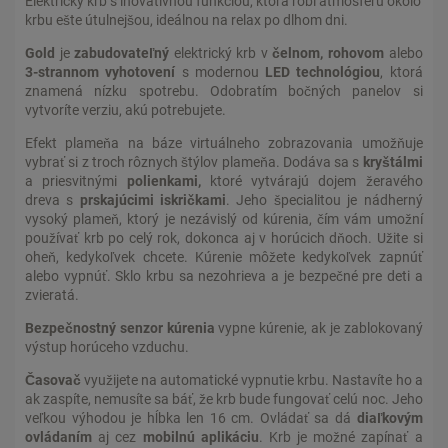
Elektrický krb s inovatívnou funkciou, ktorá robí atmosféru okolo
krbu ešte útulnejšou, ideálnou na relax po dlhom dni.
Gold
je
zabudovateľný
elektrický krb v
čelnom, rohovom
alebo
3-strannom vyhotovení
s modernou
LED technológiou
, ktorá
znamená nízku spotrebu. Odobratím bočných panelov si
vytvoríte verziu, akú potrebujete.
Efekt plameňa na báze virtuálneho zobrazovania umožňuje
vybrať si z troch rôznych štýlov plameňa. Dodáva sa s
kryštálmi
a priesvitnými
polienkami,
ktoré vytvárajú dojem žeravého
dreva s
prskajúcimi iskričkami
. Jeho špecialitou je nádherný
vysoký plameň, ktorý je nezávislý od kúrenia, čím vám umožní
používať krb po celý rok, dokonca aj v horúcich dňoch. Užite si
oheň, kedykoľvek chcete. Kúrenie môžete kedykoľvek zapnúť
alebo vypnúť. Sklo krbu sa nezohrieva a je bezpečné pre deti a
zvieratá.
Bezpečnostný senzor kúrenia
vypne kúrenie, ak je zablokovaný
výstup horúceho vzduchu.
Časovač
využijete na automatické vypnutie krbu. Nastavíte ho a
ak zaspíte, nemusíte sa báť, že krb bude fungovať celú noc. Jeho
veľkou výhodou je hĺbka len 16 cm. Ovládať sa dá
diaľkovým
ovládaním
aj cez
mobilnú aplikáciu
. Krb je možné zapínať a