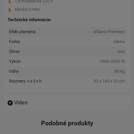
1,8 m kábel na 220 V
záruka 2 roky
Technické informácie:
Efekt plameňa
Aflamo Premium
Farba
čierna
Ohrev
áno
Výkon
1000/2000 W
Váha
80 kg
Rozmery: v x š x h
53 x 193 x 33 cm
Video
Podobné produkty