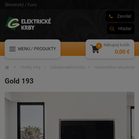
Slovenský / Euro
Zavolať
Hľadať
Nákupný košík
MENU
/ PRODUKTY
0,00 €
Všetky krby
Zabudovateľné krby
Horizontálne zabudovateľ
Gold 193