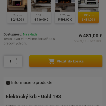
74 cm
131 cm
152 cm
193 cm
3 245,00 €
4 716,00 €
5 598,00 €
6 481,00 €
Dostupnosť:
Na sklade
6 481,00 €
Tento tovar vám vieme doručiť do 5
5 269,11 € bez DPH
pracovných dní.
Vložiť do košíka
Informácie o produkte
Elektrický krb - Gold 193