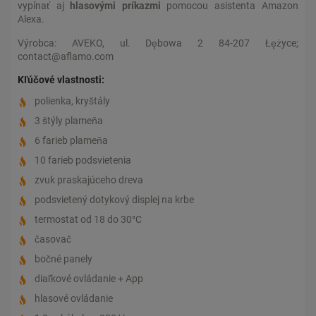
vypínať aj
hlasovými príkazmi
pomocou asistenta Amazon
Alexa.
Výrobca: AVEKO, ul. Dębowa 2 84-207 Łężyce;
contact@aflamo.com
Kľúčové vlastnosti:
polienka, kryštály
3 štýly plameňa
6 farieb plameňa
10 farieb podsvietenia
zvuk praskajúceho dreva
podsvietený dotykový displej na krbe
termostat od 18 do 30°C
časovač
bočné panely
diaľkové ovládanie + App
hlasové ovládanie