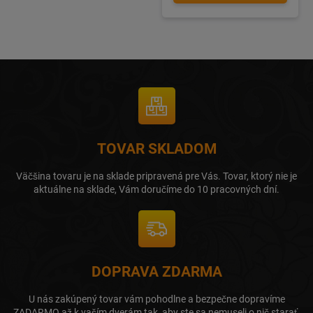
TOVAR SKLADOM
Väčšina tovaru je na sklade pripravená pre Vás. Tovar, ktorý nie je
aktuálne na sklade, Vám doručíme do 10 pracovných dní.
DOPRAVA ZDARMA
U nás zakúpený tovar vám pohodlne a bezpečne dopravíme
ZADARMO až k vaším dverám tak, aby ste sa nemuseli o nič starať.