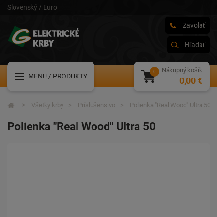
Slovenský / Euro
Zavolať
Hľadať
Nákupný košík
MENU
/ PRODUKTY
0,00 €
Všetky krby
Príslušenstvo
Polienka "Real Wood" Ultra 50
Polienka "Real Wood" Ultra 50