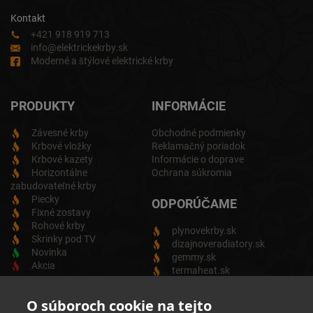
Kontakt
+421 918 919 713
info@elektrickekrby.sk
Moderné a štýlové elektrické krby
PRODUKTY
INFORMÁCIE
Závesné krby
Obchodné podmienky
Krbové vložky
Reklamačný poriadok
Krbové kazety
Informácie o doprave
Horizontálne
Ochrana súkromia
zabudovateľné krby
Piecky
ODPORÚČAME
Fixné zostavy
Rohové krby
plynovekrby.sk
Skrinky pod TV
dizajnoveradiatory.sk
Novinka
gemmy.sk
Akcia
termaheat.sk
ODBER NEWSLETTRA
O súboroch cookie na tejto